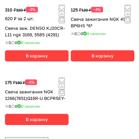
310 ₽
-3%
125 ₽
-4%
320 ₽
130 ₽
620 ₽ за 2 шт.
Свеча зажигания NGK 4511
BP6HS *6*
Свеча заж. DENSO KJ20CR-
0
0
В наличии
L11 ngk 3169, 5585 (4291)
0
0
В наличии
В корзину
В корзину
175 ₽
-3%
180 ₽
Свеча зажигания NGK
1266(7851)Q16R-U BCPR5EY-
0
0
В наличии
В корзину