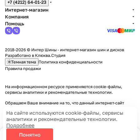
+7 (4212) 64-01-23
Интернет-магазин
Компания
Помощь
2018-2026 © Интер Шины - интернет-магазин шин и дисков
Разработано в
Клюква.Студия
Темная тема
Политика конфиденциальности
Правила продажи
На информационном ресурсе применяются
cookie-файлы,
сервисы аналитики и рекомендательные технологии
.
Обращаем Ваше внимание на то, что данный интернет-сайт
носит исключительно информационный характер и ни при каких
На сайте используются cookie-файлы, сервисы
условиях информационные материалы и цены, размещенные на
аналитики и рекомендательные технологии.
сайте, не являются публичной офертой, определяемой
Подробнее
положениями Статей 435 и 437 Гражданского кодекса РФ.
Понятно