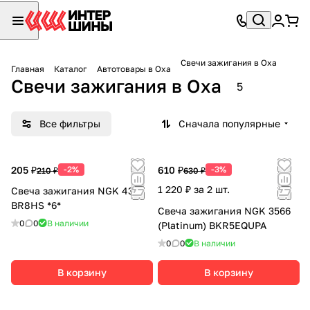
Свечи зажигания в Оха
Главная
Каталог
Автотовары в Оха
Свечи зажигания в Оха
5
Все фильтры
Сначала популярные
205 ₽
-2%
610 ₽
-3%
210 ₽
630 ₽
1 220 ₽ за 2 шт.
Свеча зажигания NGK 4322
BR8HS *6*
Свеча зажигания NGK 3566
0
0
В наличии
(Platinum) BKR5EQUPA
0
0
В наличии
В корзину
В корзину