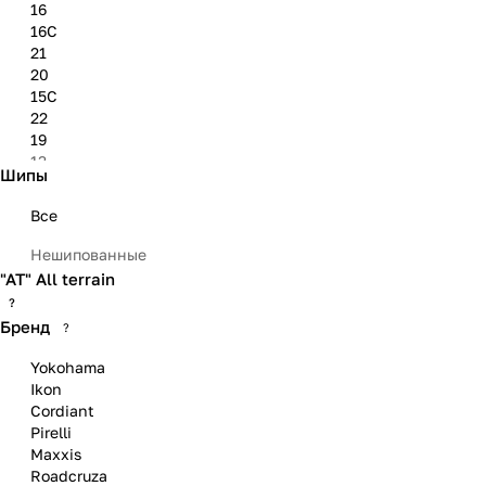
16
16C
21
20
15C
22
19
13
Шипы
13C
14C
Все
Нешипованные
"АТ" All terrain
?
Бренд
?
Yokohama
Ikon
Cordiant
Pirelli
Maxxis
Roadcruza