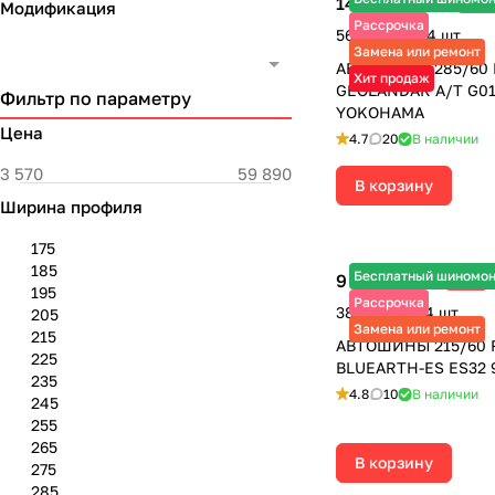
14 120 ₽
-30
20 170 ₽
Модификация
Рассрочка
56 480 ₽ за 4 шт.
Замена или ремонт
АВТОШИНЫ 285/60 
Хит продаж
GEOLANDAR A/T G01
Фильтр по параметру
YOKOHAMA
Цена
4.7
20
В наличии
В корзину
Ширина профиля
175
185
Бесплатный шиномо
9 680 ₽
-3%
9 980 ₽
195
Рассрочка
38 720 ₽ за 4 шт.
205
Замена или ремонт
215
АВТОШИНЫ 215/60 R
225
BLUEARTH-ES ES32
235
4.8
10
В наличии
245
255
265
В корзину
275
285