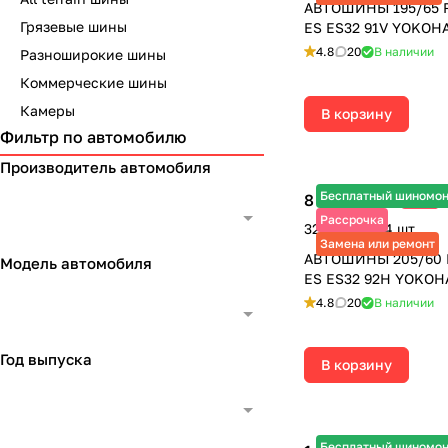
АВТОШИНЫ 195/65 
Грязевые шины
ES ES32 91V YOKOH
4.8
20
В наличии
Разноширокие шины
Коммерческие шины
Камеры
В корзину
Фильтр по автомобилю
Производитель автомобиля
Бесплатный шиномо
8 230 ₽
-3%
8 485 ₽
Рассрочка
32 920 ₽ за 4 шт.
Замена или ремонт
АВТОШИНЫ 205/60 
Модель автомобиля
ES ES32 92H YOKO
4.8
20
В наличии
Год выпуска
В корзину
Бесплатный шиномо