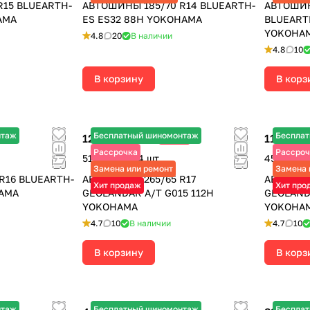
R15 BLUEARTH-
АВТОШИНЫ 185/70 R14 BLUEARTH-
АВТОШИНЫ
AMA
ES ES32 88H YOKOHAMA
BLUEART
YOKOHA
4.8
20
В наличии
4.8
10
В корзину
В корз
нтаж
Бесплатный шиномонтаж
Беспла
12 825 ₽
11 285 ₽
-30%
18 320 ₽
Рассрочка
Рассроч
51 300 ₽ за 4 шт.
45 140 ₽ 
Замена или ремонт
Замена 
R16 BLUEARTH-
АВТОШИНЫ 265/65 R17
АВТОШИН
Хит продаж
Хит про
HAMA
GEOLANDAR A/T G015 112H
GEOLAND
YOKOHAMA
YOKOHA
4.7
10
В наличии
4.7
10
В корзину
В корз
нтаж
Бесплатный шиномонтаж
Беспла