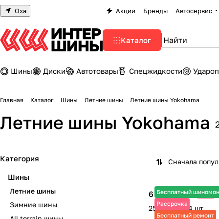
Оха
Акции
Бренды
Автосервис
Каталог
Шины
Диски
Автотовары
Спецжидкости
Удароп
Главная
Каталог
Шины
Летние шины
Летние шины Yokohama
Летние шины Yokohama
Категория
Сначала попу
Шины
Летние шины
Бесплатный шиномо
6 300 ₽
-3%
6 495 ₽
Рассрочка
Зимние шины
25 200 ₽ за 4 шт.
Бесплатный ремонт
All terrain шины