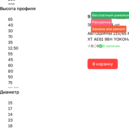
295
Высота профиля
305
Бесплатный шиномо
9 685 ₽
315
-3%
9 985 ₽
65
325
Рассрочка
38 740 ₽ за 4 шт.
40
33''
Замена или ремонт
30
АВТОШИНЫ 215/65 
155
70
XT AE61 98H YOKO
165
35
30''
0
0
В наличии
12.50
31''
55
45
В корзину
60
80
50
75
10.50
Диаметр
85
9.50
15
17
14
23
18